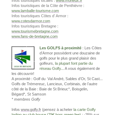
Infos touristiques locales :
www.morieux.fr
Infos touristiques de la Côte de Penthièvre :
www.lamballe-tourisme.com
Infos touristiques Côtes d' Armor :
www.cotesdarmor.com
Infos touristiques Bretagne :
www.tourismebretagne.com
www.fans-de-bretagne.com
Les GOLFS à proximité
: Les Côtes
d'Armor possèdent une douzaine de
golfs pour le plus grand plaisir des
golfeurs,
la plupart font partie du
réseau Golfy...
A vous également de
les découvrir!
A proximité : Golf du Val André, Sables d'Or, St Cast...
Golfs de Trémereuc, Lancieux, Corbinais, de l'autre
côté de la Baie : Baie de St Brieuc*, Boisgelin,
Bégard*, St Samson
* membres Golfy
Infos
www.golfy.fr
(pensez à acheter
la carte Golfy
Indigo au club house (79€ hors green fee)
: -25% sur