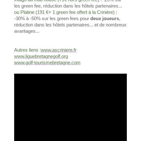
les green fee, réduction dans les hôtels partenaires...
ou Platine (191 €+ 1 green fee offert à la Crinière)
:
-30% à -50% sur les green fees pour
deux joueurs
,
réduction dans les hôtels partenaires... et de nombreux
avantages...
Autres liens :
www.ascriniere.fr
www.liguebretagnegolf.org
www.golf-tourismebretagne.com