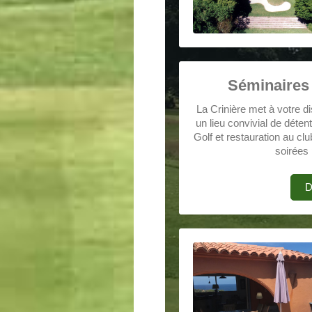
Séminaires 
La Crinière met à votre d
un lieu convivial de déten
Golf et restauration au cl
soirées 
D