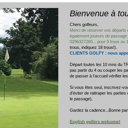
Bienvenue à tou
Chers golfeurs,
Merci de réserver vos départs 
également joueurs de passage 
0296327260... pour 9 trous ou 
trous, indiquez 18 trous!).
CLIENTS GOLFY : nous appele
Départ toutes les 10 mns d
pas partir du 4 ou couper les p
de passer à l'accueil vérifier le
Si vous êtes seul, inscrivez-vo
d'éviter de rattraper les parti
le passage).
Gardez la cadence...Bonne part
English golfers welcome!