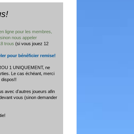
s!
en ligne pour les membres,
sinon nous appeler
18 trous
(si vous jouez 12
r pour bénéficier remise!
u TROU 1 UNIQUEMENT, ne
arties. Le cas échéant, merci
s dispos!!
us avec d'autres joueurs afin
es devant vous (sinon demander
ie!