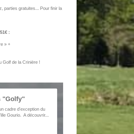
parties gratuites... Pour finir la
51€ :
re » +
 Golf de la Crinière !
s "Golfy"
 un cadre d'exception du
lle Gourio. A découvrir...