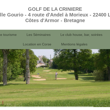
GOLF DE LA CRINIERE
ille Gourio - 4 route d'Andel à Morieux - 22400
Côtes d'Armor - Bretagne
e tourisme
Les Séminaires
Le club house, bar, soirées
Location en Corse
Mentions légales