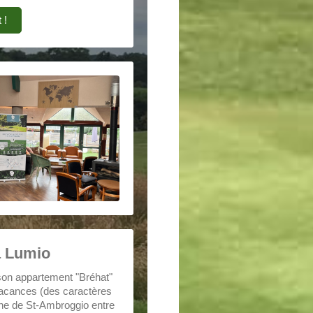
 !
à Lumio
 son appartement "Bréhat"
vacances (des caractères
ine de St-Ambroggio entre